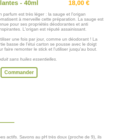
lantes - 40ml
18,00 €
 parfum est très léger : la sauge et l'origan
omatisent à merveille cette préparation. La sauge est
nnue pour ses propriétés déodorantes et anti
nspirantes. L'origan est réputé assainissant.
tiliser une fois par jour, comme un déodorant ! La
tie basse de l'étui carton se pousse avec le doigt
r faire remonter le stick et l'utiliser jusqu'au bout.
duit sans huiles essentielles.
Commander
ipes actifs. Savons au pH très doux (proche de 9), ils