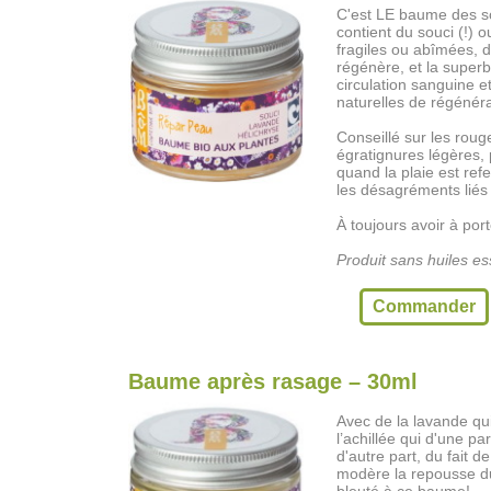
C'est LE baume des so
contient du souci (!) 
fragiles ou abîmées, d
régénère, et la superb
circulation sanguine e
naturelles de régénéra
Conseillé sur les rouge
égratignures légères, p
quand la plaie est re
les désagréments liés
À toujours avoir à por
Produit sans huiles ess
Commander
Baume après rasage – 30ml
Avec de la lavande qui
l’achillée qui d'une p
d'autre part, du fait d
modère la repousse du