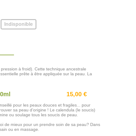
Indisponible
e pression à froid). Cette technique ancestrale
essentielle prête à être appliquée sur la peau. La
50ml
15,00 €
seillé pour les peaux douces et fragiles... pour
rouver sa peau d’origine ! Le calendula (le soucis)
imine ou soulage tous les soucis de peau.
oi de mieux pour un prendre soin de sa peau? Dans
 bain ou en massage.