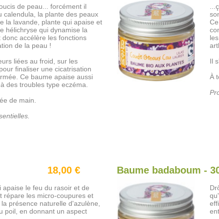
ucis de peau... forcément il
...
ou calendula, la plante des peaux
son
e la lavande, plante qui apaise et
Ce
e hélichryse qui dynamise la
co
t donc accélère les fonctions
les
tion de la peau !
art
urs liées au froid, sur les
Il 
our finaliser une cicatrisation
fermée. Ce baume apaise aussi
À t
 à des troubles type eczéma.
Pro
tée de main.
entielles.
18,00 €
Baume badaboum - 3
 apaise le feu du rasoir et de
Dr
art répare les micro-coupures et
qu'
e la présence naturelle d'azulène,
eff
 poil, en donnant un aspect
en