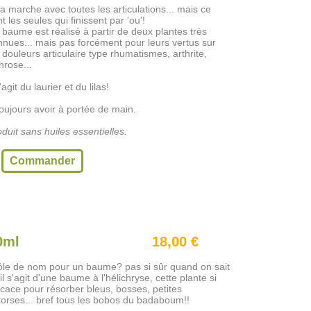
ça marche avec toutes les articulations... mais ce
t les seules qui finissent par 'ou'!
 baume est réalisé à partir de deux plantes très
nnues... mais pas forcément pour leurs vertus sur
 douleurs articulaire type rhumatismes, arthrite,
hrose...
s'agit du laurier et du lilas!
oujours avoir à portée de main.
duit sans huiles essentielles.
Commander
0ml
18,00 €
ôle de nom pour un baume? pas si sûr quand on sait
il s'agit d'une baume à l'hélichryse, cette plante si
icace pour résorber bleus, bosses, petites
torses... bref tous les bobos du badaboum!!