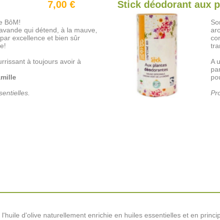
7,00 €
Stick déodorant aux p
de BôM!
Son
lavande qui détend, à la mauve,
ar
ar excellence et bien sûr
co
le!
tra
rrissant à toujours avoir à
A u
par
amille
pou
entielles.
Pro
l'huile d'olive naturellement enrichie en huiles essentielles et en princ