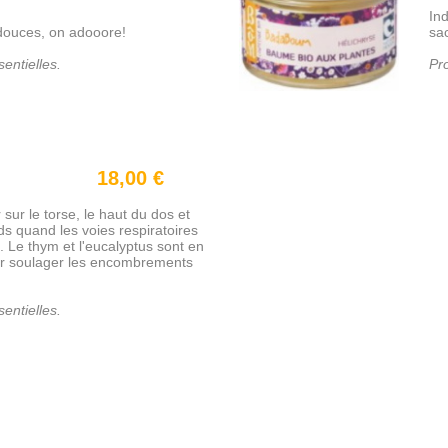
In
 douces, on adooore!
sa
entielles.
Pro
18,00 €
ur le torse, le haut du dos et
ds quand les voies respiratoires
 Le thym et l'eucalyptus sont en
our soulager les encombrements
entielles.