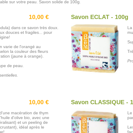
able sur votre peau. Savon solide de 100g.
10,00 €
Savon ECLAT - 100g
ndula) dans ce savon très doux.
La 
ux douces et fragiles... pour
mu
igine!
Su
n varie de l'orangé au
elon la couleur des fleurs
Tr
ration (jaune à orange).
Pro
type de peau.
entielles.
10,00 €
Savon CLASSIQUE - 
r d'une macération de thym
Le 
'huile d'olive bio, avec une
par
éralisant) et un peeling de
crustant), idéal après le
Les
ge!
faç