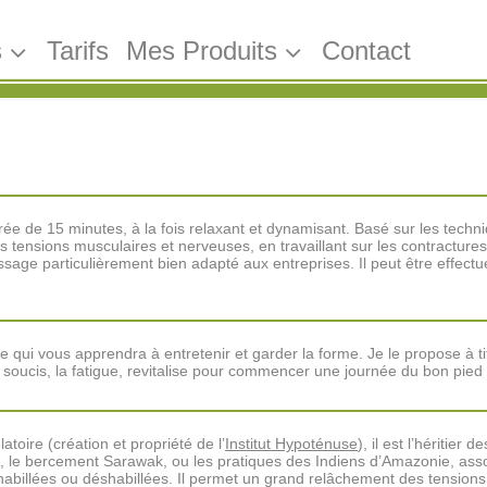
s
Tarifs
Mes Produits
Contact
ée de 15 minutes, à la fois relaxant et dynamisant. Basé sur les tech
sions musculaires et nerveuses, en travaillant sur les contractures, 
assage particulièrement bien adapté aux entreprises. Il peut être effect
qui vous apprendra à entretenir et garder la forme. Je le propose à ti
s soucis, la fatigue, revitalise pour commencer une journée du bon pied 
oire (création et propriété de l’
Institut Hypoténuse
), il est l’héritie
 le bercement Sarawak, ou les pratiques des Indiens d’Amazonie, assoc
abillées ou déshabillées. Il permet un grand relâchement des tensions. 