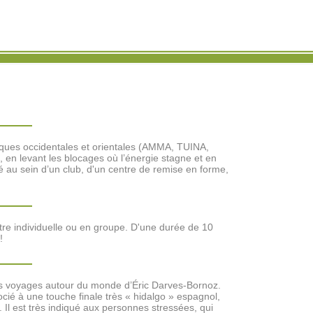
niques occidentales et orientales (AMMA, TUINA,
en levant les blocages où l’énergie stagne et en
ué au sein d’un club, d'un centre de remise en forme,
tre individuelle ou en groupe. D'une durée de 10
!
r des voyages autour du monde d’Éric Darves-Bornoz.
ié à une touche finale très « hidalgo » espagnol,
Il est très indiqué aux personnes stressées, qui